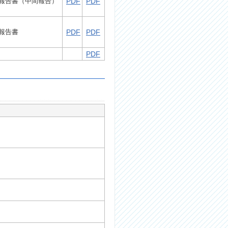
報告書（中間報告）
PDF
PDF
報告書
PDF
PDF
PDF