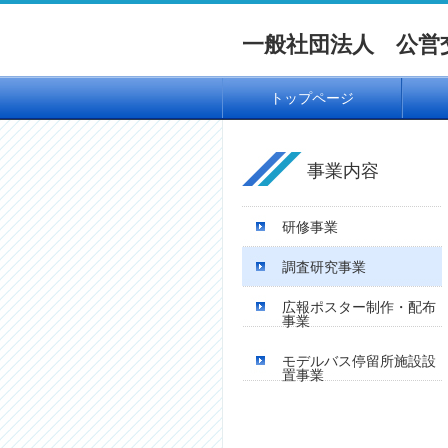
一般社団法人 公営
トップページ
事業内容
研修事業
調査研究事業
広報ポスター制作・配布
事業
モデルバス停留所施設設
置事業